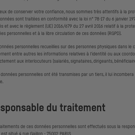
eux de conserver votre confiance, nous sommes très attentifs à la pro
onnées sont traitées en conformité avec la loi n° 78-17 du 6 janvier 1978
tés et avec le règlement (
UE
) 2016/679 du 27 avril 2016 relatif à la pr
es personnelles et à la libre circulation de ces données (
RGPD
).
onnées personnelles recueillies sur des personnes physiques dans le c
rnent entre autres les informations relatives à l'identité ou aux coo
ctement aux interlocuteurs (salariés, signataires, dirigeants, bénéficiaires
s données personnelles ont été transmises par un tiers, il lui incombera
e.
sponsable du traitement
raitements de ces données personnelles sont effectués sous la respon
l est situé 4 rue Gaillon - 75002 PARIS