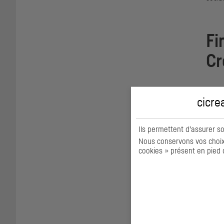
Fi
Cr
Les d
cicre
y com
impay
gesti
Ils permettent d’assurer s
Nous conservons vos choix 
cookies » présent en pied 
Se
Toute
empêc