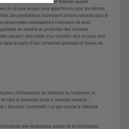
t suivants du Code monétaire et financier auquel
u sein du Groupe auquel nous appartenons pour les mêmes
itées. Des prestataires fournissant certains services pour le
 personnelles nécessaires à l'exécution de leurs
n applicable en matière de protection des Données
lles peuvent faire l'objet d'un transfert vers un pays hors
 dans le cadre d'une convention précisant le niveau de
cation, d'effacement, de limitation du traitement, et
 d'en faire la demande écrite à l'adresse suivante :
la « Direction Conformité » ou par courriel à l'adresse
d'introduire une réclamation auprès de la Commission