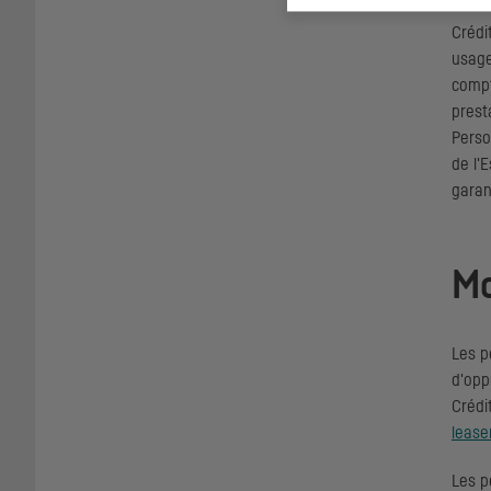
secre
Crédi
usage
compt
prest
Perso
de l'
garan
Mo
Les p
d'opp
Crédi
lease
Les p