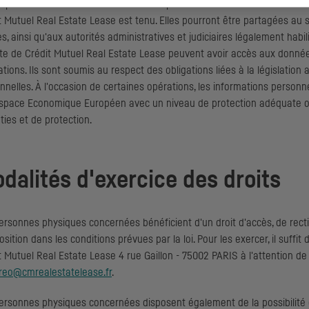
t professionnel conformément aux dispositions des articles L.511-33 e
t Mutuel
Real Estate Lease
est tenu. Elles pourront être partagées a
s, ainsi qu'aux autorités administratives et judiciaires légalement habil
e de Crédit Mutuel
Real Estate Lease
peuvent avoir accès aux données
ations. Ils sont soumis au respect des obligations liées à la législatio
nnelles. À l'occasion de certaines opérations, les informations personne
Espace Economique Européen avec un niveau de protection adéquate ou
ties et de protection.
dalités d'exercice des droits
ersonnes physiques concernées bénéficient d'un droit d'accès, de rectifi
osition dans les conditions prévues par la loi. Pour les exercer, il suffit
t Mutuel
Real Estate Lease
4 rue Gaillon - 75002 PARIS à l'attention de 
reo@cmrealestatelease.fr
.
ersonnes physiques concernées disposent également de la possibilité 