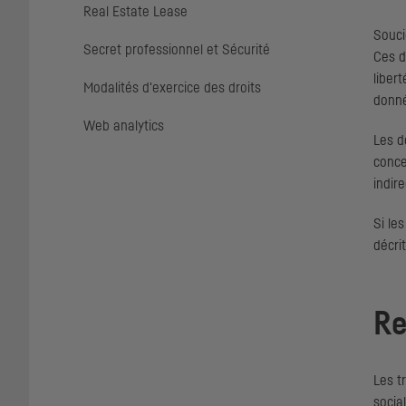
Real Estate Lease
Souci
Secret professionnel et Sécurité
Ces d
liber
Modalités d'exercice des droits
donné
Web analytics
Les d
conce
indire
Si le
décrit
Re
Les t
socia