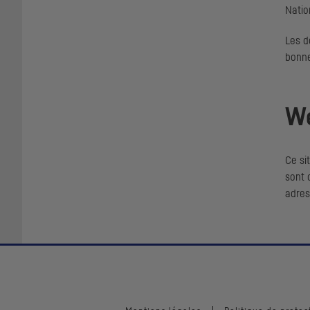
Natio
Les d
bonne
We
Ce si
sont 
adre